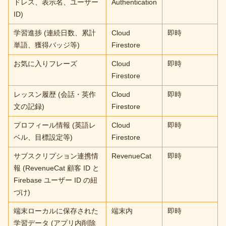
ドレス、表示名、ユーザー
Authentication
ID)
学習進捗 (連続日数、累計
Cloud
即時
単語、獲得バッジ等)
Firestore
お気に入りフレーズ
Cloud
即時
Firestore
レッスン履歴 (会話・英作
Cloud
即時
文の記録)
Firestore
プロフィール情報 (英語レ
Cloud
即時
ベル、目標設定等)
Firestore
サブスクリプション連携情
RevenueCat
即時
報 (RevenueCat 顧客 ID と
Firebase ユーザー ID の紐
づけ)
端末ローカルに保存された
端末内
即時
学習データ (アプリ内削除