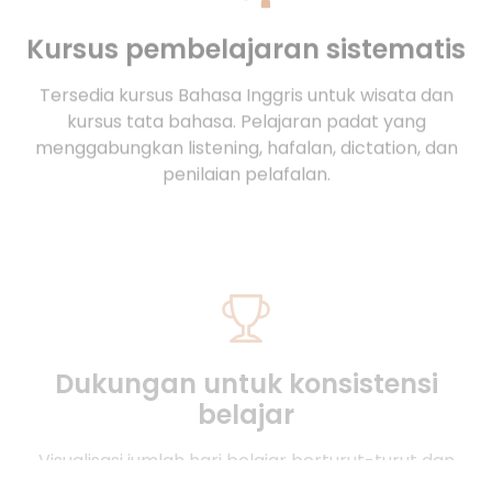
Tersedia kursus Bahasa Inggris untuk wisata dan
kursus tata bahasa. Pelajaran padat yang
menggabungkan listening, hafalan, dictation, dan
penilaian pelafalan.
Dukungan untuk konsistensi
belajar
Visualisasi jumlah hari belajar berturut-turut dan
total kata. 4 tingkat dari Bronze sampai Platinum
dengan 37 jenis badge mendukung pembentukan
kebiasaan harianmu.